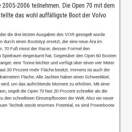
 2005-2006 teilnehmen. Die Open 70 mit dem
tellte das wohl auffälligste Boot der Volvo
 der die drei letzten Ausgaben des VOR gesegelt wurde
n durch einen Bootstyp ersetzt, der eine neue Ära im
e. 70 Fuß misst der Racer, dessen Formel den
en Spielraum eingeräumt hat. Gegenüber den Open 60 Booten
länger, eine Tonne leichter und verfügt über einen vier Meter
st 30 Prozent mehr Fläche besitzt. Immens ist auch der
dratmetern Fläche. Alle Jachten haben einen Schwenkkiel,
 wird, um das aufrichtende Moment zu erhöhen. Mit einer
nn, segelt die Open 70 fast 20 Prozent schneller als die
zu den schnellsten Einrumpfbooten der Welt. Also ein neuer
euen Technik steckt enormes Potential, es sind Powerboote