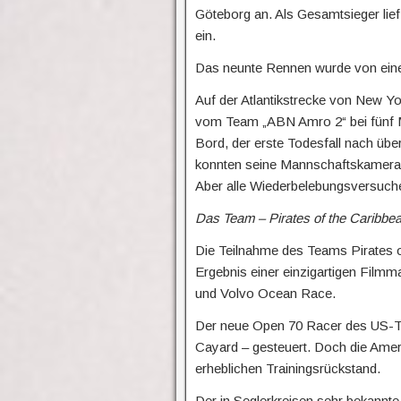
Göteborg an. Als Gesamtsieger lie
ein.
Das neunte Rennen wurde von einem
Auf der Atlantikstrecke von New Y
vom Team „ABN Amro 2“ bei fünf M
Bord, der erste Todesfall nach übe
konnten seine Mannschaftskamerad
Aber alle Wiederbelebungsversuche
Das Team – Pirates of the Caribbe
Die Teilnahme des Teams Pirates 
Ergebnis einer einzigartigen Film
und Volvo Ocean Race.
Der neue Open 70 Racer des US-Te
Cayard – gesteuert. Doch die Amer
erheblichen Trainingsrückstand.
Der in Seglerkreisen sehr bekannt