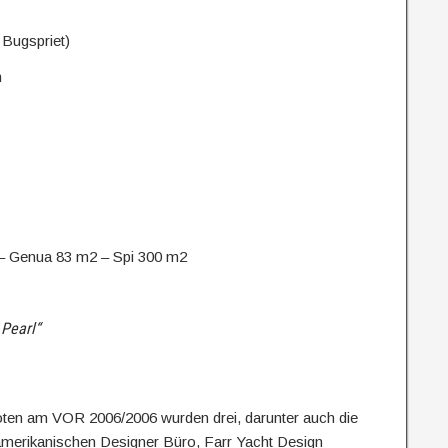
spriet)
m
enua 83 m2 – Spi 300 m2
Pearl“
ten am VOR 2006/2006 wurden drei, darunter auch die
amerikanischen Designer Büro, Farr Yacht Design