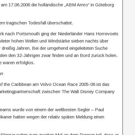
f am 17.06.2006 die holländische „ABM Amro“ in Göteborg
 tragischen Todesfall überschattet.
ork nach Portsmouth ging der Niederländer Hans Horrevoets
eter hohen Wellen und Windstärke sieben nachts über
r dreißig Jahren. Bei der umgehend eingeleiteten Suche
en den 32-Jährigen zwar finden und an Bord zurück holen.
 waren erfolglos.
an
of the Caribbean am Volvo Ocean Race 2005-06 ist das
marketingpartnerschaft zwischen The Walt Disney Company
ams wurde von einem der weltbesten Segler – Paul
ikaner hatten wegen der relativ späten Meldung einen
e Skipper nahm zum zweiten Mal an dem Rennen teil, dass er