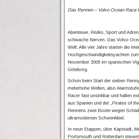
Das Rennen – Volvo Ocean Race R
Abenteuer, Risiko, Sport und Adrena
schwache Nerven. Das Volvo Ocean
Welt. Alle vier Jahre starten die in
Hochgeschwindigkeitsyachten zum
November 2005 im spanischen Vigo
Göteborg.
Schon beim Start der sieben Renny
meterhohe Wellen, also Alarmstufe 
Racer fast unsinkbar und halten ex
aus Spanien und der „Pirates of t
Rennens zwei Boote wegen Schäde
ultramodernen Schwenkkiel.
In neun Etappen, über Kapstadt, Me
Portsmouth und Rotterdam steuerte