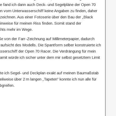
ite fand ich dann auch Deck- und Segelpläne der Open 70
n vom Unterwasserschiff keine Angaben zu finden, daher
 zeichnen. Aus einer Fotoserie über den Bau der „Black
Hinweise für meinen Riss finden. Somit stand der
ichts mehr im Wege.
e von der Farr-Zeichnung auf Millimeterpapier, dadurch
raufsicht des Modells. Die Spantform selber konstruierte ich
erschiff der Open 70 Racer. Die Verdrängung für mein
Damit würde ich sicher unter dem mir selbst gesetztem Limit
te ich Segel- und Deckplan exakt auf meinen Baumaßstab
ilweise über 2 m langen „Tapeten“ konnte ich nun alle für
bgreifen.