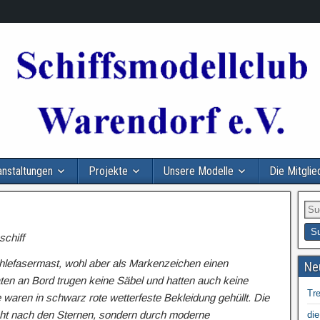
anstaltungen
Projekte
Unsere Modelle
Die Mitglie
schiff
ohlefasermast, wohl aber als Markenzeichen einen
Ne
aten an Bord trugen keine Säbel und hatten auch keine
Tr
waren in schwarz rote wetterfeste Bekleidung gehüllt. Die
icht nach den Sternen, sondern durch moderne
die