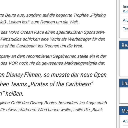
Im
Sei
tte Beute aus, sondern auf die begehrte Trophäe „Fighting
Ar
ieß „Leinen los!“ zum Rennen um die Welt.
Te
 des Volvo Ocean Race einen spektakulären Sponsoren-
Filmstudios schicken eine Yacht als Werbeträger für den
Be
es of the Caribbean“ ins Rennen um die Welt.
pany an dem renommierten Segelrennen stellte ein in der
 des VOR noch nie da gewesenes Marketingereignis dar.
den Disney-Filmen, so musste der neue Open
Un
hen Teams „Pirates of the Caribbean“
l“ heißen.
tägliche Outfit des Disney Bootes besonders ins Auge stach
für etwas stärkeren Wind bauen wollte, sollte die „Black
Me
An